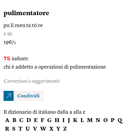
pulimentatore
pu
|
li
|
men
|
ta
|
tó
|
re
s.m.
1967;
TS
industr.
chi è addetto a operazioni di pulimentazione
Correzioni e suggerimenti
Condividi
Il dizionario di italiano dalla a alla z
A
B
C
D
E
F
G
H
I
J
K
L
M
N
O
P
Q
R
S
T
U
V
W
X
Y
Z