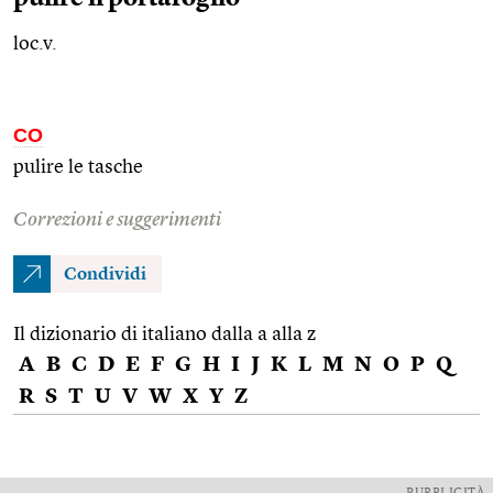
loc.v.
CO
pulire le tasche
Correzioni e suggerimenti
Condividi
Il dizionario di italiano dalla a alla z
A
B
C
D
E
F
G
H
I
J
K
L
M
N
O
P
Q
R
S
T
U
V
W
X
Y
Z