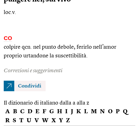
loc.v.
CO
colpire
qcn.
nel punto debole, ferirlo nell’amor
proprio urtandone la suscettibilità.
Correzioni e suggerimenti
Condividi
Il dizionario di italiano dalla a alla z
A
B
C
D
E
F
G
H
I
J
K
L
M
N
O
P
Q
R
S
T
U
V
W
X
Y
Z