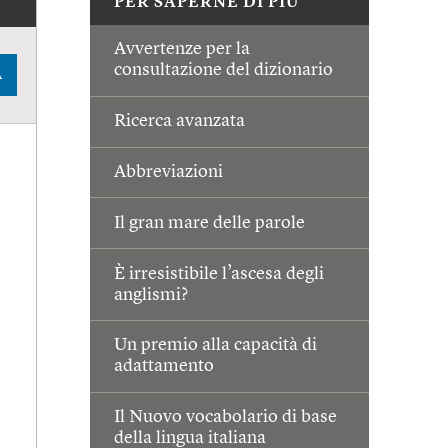
PER SAPERNE DI PIÙ
Avvertenze per la
consultazione del dizionario
A
Ricerca avanzata
Abbreviazioni
Il gran mare delle parole
È irresistibile l’ascesa degli
anglismi?
Un premio alla capacità di
adattamento
Il Nuovo vocabolario di base
della lingua italiana