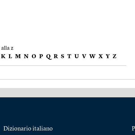
 alla z
K
L
M
N
O
P
Q
R
S
T
U
V
W
X
Y
Z
Dizionario italiano
P