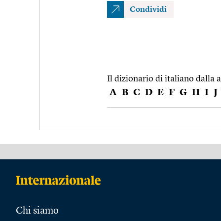
Condividi
Il dizionario di italiano dalla a
A
B
C
D
E
F
G
H
I
J
Chi siamo