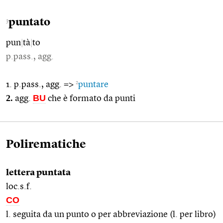
puntato
3
pun
|
tà
|
to
p.pass., agg.
2
1. p.pass., agg. =>
puntare
2.
BU
agg.
che è formato da punti
Polirematiche
lettera puntata
loc.s.f.
CO
l. seguita da un punto o per abbreviazione (l. per libro)