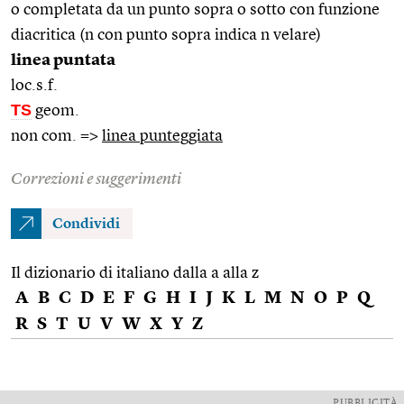
o completata da un punto sopra o sotto con funzione
diacritica (n con punto sopra indica n velare)
linea puntata
loc.s.f.
TS
geom.
non com. =>
linea punteggiata
Correzioni e suggerimenti
Condividi
Il dizionario di italiano dalla a alla z
A
B
C
D
E
F
G
H
I
J
K
L
M
N
O
P
Q
R
S
T
U
V
W
X
Y
Z
PUBBLICITÀ