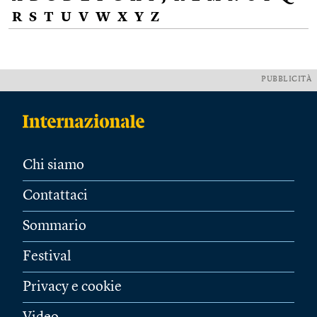
R
S
T
U
V
W
X
Y
Z
PUBBLICITÀ
Chi siamo
Contattaci
Sommario
Festival
Privacy e cookie