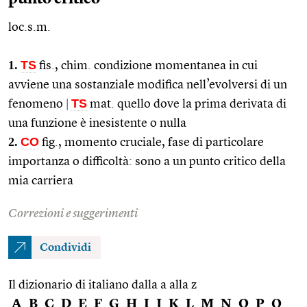
loc.s.m.
1.
TS
fis.
,
chim.
condizione momentanea in cui
avviene una sostanziale modifica nell’evolversi di un
TS
fenomeno
|
mat.
quello dove la prima derivata di
una funzione è inesistente o nulla
2.
CO
fig.
, momento cruciale, fase di particolare
importanza o difficoltà: sono a un punto critico della
mia carriera
Correzioni e suggerimenti
Condividi
Il dizionario di italiano dalla a alla z
A
B
C
D
E
F
G
H
I
J
K
L
M
N
O
P
Q