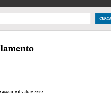
CERC
llamento
e assume il valore zero