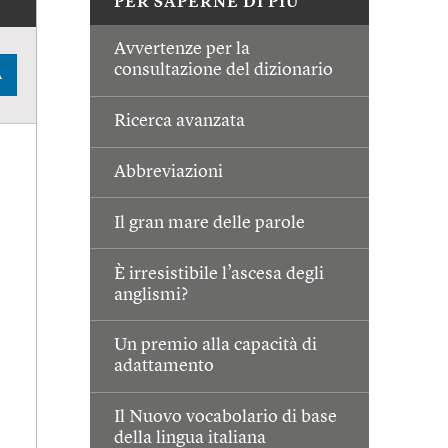
PER SAPERNE DI PIÙ
Avvertenze per la
consultazione del dizionario
A
Ricerca avanzata
Abbreviazioni
Il gran mare delle parole
È irresistibile l’ascesa degli
anglismi?
Un premio alla capacità di
adattamento
Il Nuovo vocabolario di base
della lingua italiana