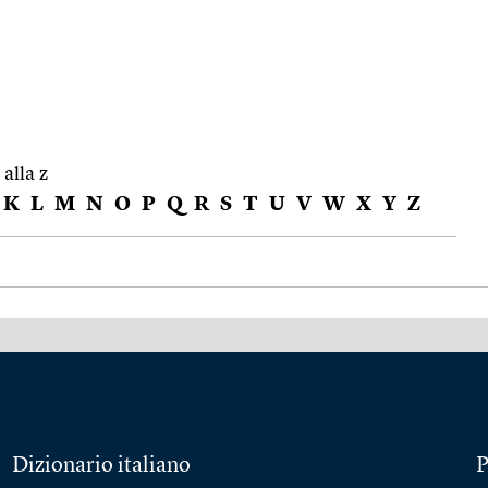
 alla z
K
L
M
N
O
P
Q
R
S
T
U
V
W
X
Y
Z
Dizionario italiano
P