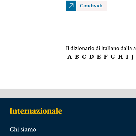
Condividi
Il dizionario di italiano dalla a
A
B
C
D
E
F
G
H
I
J
Chi siamo