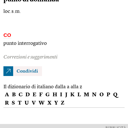
loc.s.m.
CO
punto interrogativo
Correzioni e suggerimenti
Condividi
Il dizionario di italiano dalla a alla z
A
B
C
D
E
F
G
H
I
J
K
L
M
N
O
P
Q
R
S
T
U
V
W
X
Y
Z