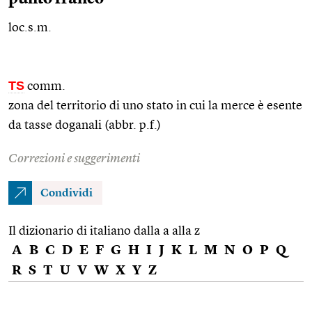
loc.s.m.
TS
comm.
zona del territorio di uno stato in cui la merce è esente
da tasse doganali (abbr. p.f.)
Correzioni e suggerimenti
Condividi
Il dizionario di italiano dalla a alla z
A
B
C
D
E
F
G
H
I
J
K
L
M
N
O
P
Q
R
S
T
U
V
W
X
Y
Z