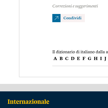
Correzioni e suggerimenti
Condividi
Il dizionario di italiano dalla a
A
B
C
D
E
F
G
H
I
J