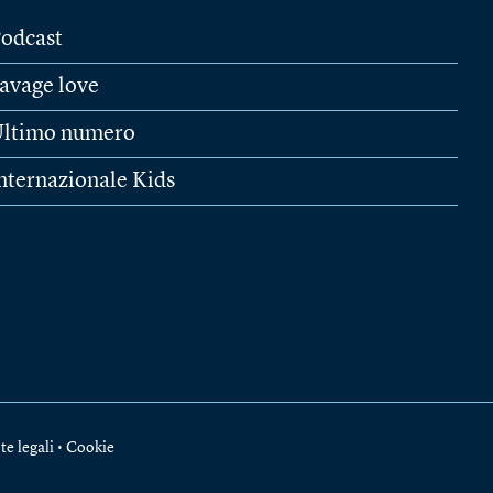
odcast
avage love
ltimo numero
nternazionale Kids
te legali
•
Cookie