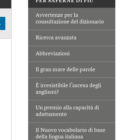
PER SAPERNE DI PIÙ
Avvertenze per la
consultazione del dizionario
A
Ricerca avanzata
Abbreviazioni
Il gran mare delle parole
È irresistibile l’ascesa degli
anglismi?
Un premio alla capacità di
adattamento
Il Nuovo vocabolario di base
della lingua italiana