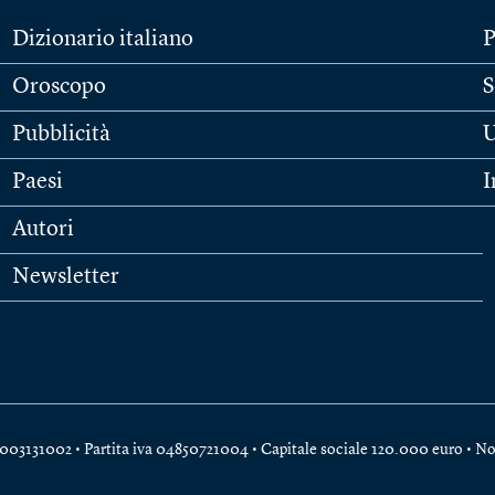
Dizionario italiano
P
Oroscopo
S
Pubblicità
U
Paesi
I
Autori
Newsletter
e 04003131002 • Partita iva 04850721004 • Capitale sociale 120.000 euro •
No