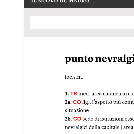
IL NUOVO DE MAURO
punto nevralg
loc.s.m.
1.
TS
med.
area cutanea in cui
2a.
CO
fig.
, l’aspetto più com
situazione
2b.
CO
sede di istituzioni ess
nevralgici della capitale
|
area 