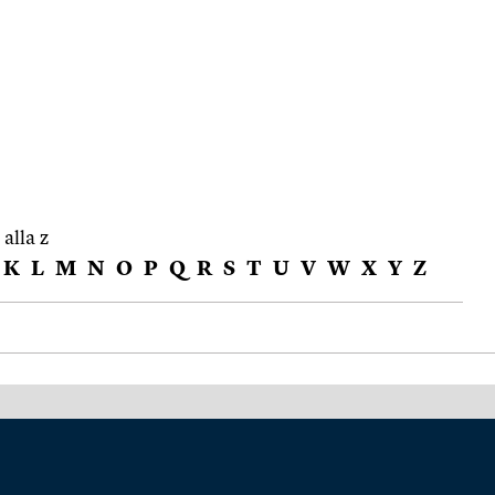
 alla z
K
L
M
N
O
P
Q
R
S
T
U
V
W
X
Y
Z