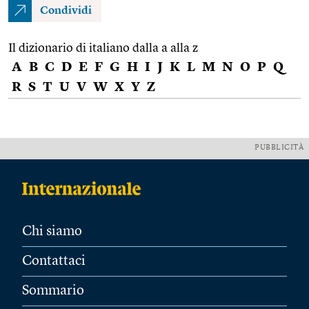
Condividi
Il dizionario di italiano dalla a alla z
A
B
C
D
E
F
G
H
I
J
K
L
M
N
O
P
Q
R
S
T
U
V
W
X
Y
Z
PUBBLICITÀ
Chi siamo
Contattaci
Sommario