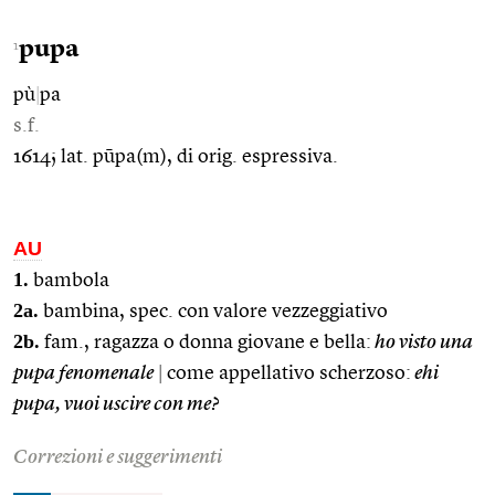
pupa
1
pù
|
pa
s.f.
1614; lat. pūpa(m), di orig. espressiva.
AU
1.
bambola
2a.
bambina, spec. con valore vezzeggiativo
2b.
fam., ragazza o donna giovane e bella:
ho visto una
pupa fenomenale
|
come appellativo scherzoso:
ehi
pupa, vuoi uscire con me?
Correzioni e suggerimenti