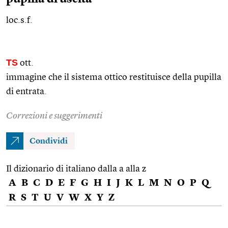
loc.s.f.
TS
ott.
immagine che il sistema ottico restituisce della pupilla
di entrata.
Correzioni e suggerimenti
Condividi
Il dizionario di italiano dalla a alla z
A
B
C
D
E
F
G
H
I
J
K
L
M
N
O
P
Q
R
S
T
U
V
W
X
Y
Z