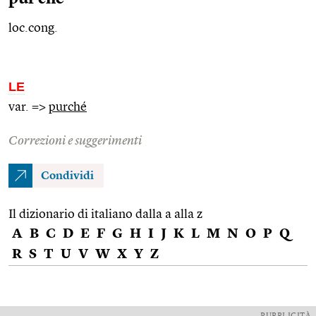
loc.cong.
LE
var. =>
purché
Correzioni e suggerimenti
Condividi
Il dizionario di italiano dalla a alla z
A
B
C
D
E
F
G
H
I
J
K
L
M
N
O
P
Q
R
S
T
U
V
W
X
Y
Z