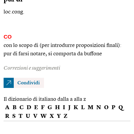
loc.cong.
CO
con lo scopo di (per introdurre proposizioni finali):
pur di farsi notare, si comporta da buffone
Correzioni e suggerimenti
Condividi
Il dizionario di italiano dalla a alla z
A
B
C
D
E
F
G
H
I
J
K
L
M
N
O
P
Q
R
S
T
U
V
W
X
Y
Z