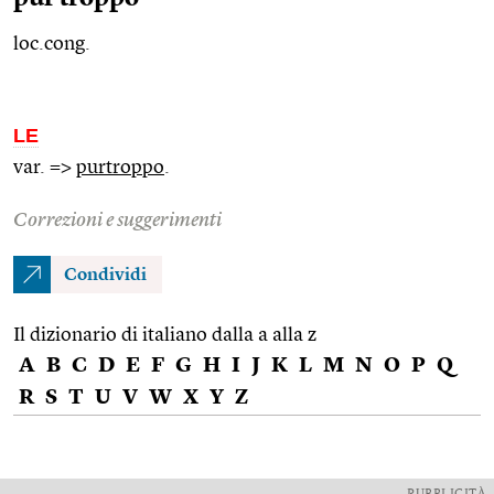
loc.cong.
LE
var. =>
purtroppo
.
Correzioni e suggerimenti
Condividi
Il dizionario di italiano dalla a alla z
A
B
C
D
E
F
G
H
I
J
K
L
M
N
O
P
Q
R
S
T
U
V
W
X
Y
Z