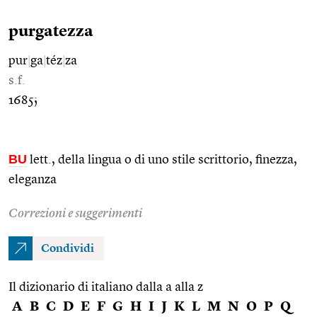
purgatezza
pur
|
ga
|
téz
|
za
s.f.
1685;
BU
lett., della lingua o di uno stile scrittorio, finezza,
eleganza
Correzioni e suggerimenti
Condividi
Il dizionario di italiano dalla a alla z
A
B
C
D
E
F
G
H
I
J
K
L
M
N
O
P
Q