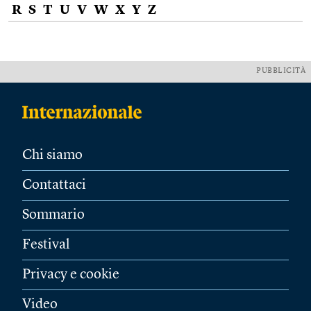
R
S
T
U
V
W
X
Y
Z
PUBBLICITÀ
Chi siamo
Contattaci
Sommario
Festival
Privacy e cookie
Video