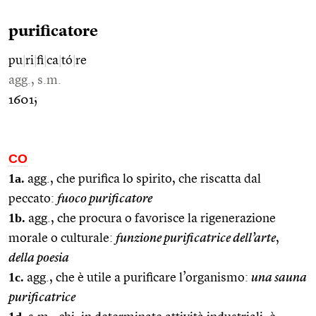
purificatore
pu
|
ri
|
fi
|
ca
|
tó
|
re
agg., s.m.
1601;
CO
1a.
agg., che purifica lo spirito, che riscatta dal
peccato:
fuoco purificatore
1b.
agg., che procura o favorisce la rigenerazione
morale o culturale:
funzione purificatrice dell’arte
,
della poesia
1c.
agg., che è utile a purificare l’organismo:
una sauna
purificatrice