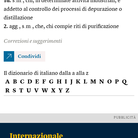
1d.
s.m., chi, in determinate attività industriali, è
addetto al controllo dei processi di depurazione o
distillazione
2.
agg., s.m., che, chi compie riti di purificazione
Correzioni e suggerimenti
Condividi
Il dizionario di italiano dalla a alla z
A
B
C
D
E
F
G
H
I
J
K
L
M
N
O
P
Q
R
S
T
U
V
W
X
Y
Z
PUBBLICITÀ