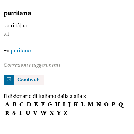
puritana
pu
|
ri
|
tà
|
na
s.f.
=>
puritano
.
Correzioni e suggerimenti
Condividi
Il dizionario di italiano dalla a alla z
A
B
C
D
E
F
G
H
I
J
K
L
M
N
O
P
Q
R
S
T
U
V
W
X
Y
Z