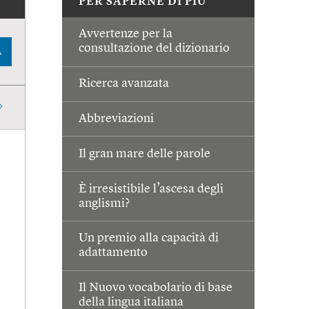
PER SAPERNE DI PIÙ
Avvertenze per la
consultazione del dizionario
A
Ricerca avanzata
Abbreviazioni
Il gran mare delle parole
È irresistibile l’ascesa degli
anglismi?
Un premio alla capacità di
adattamento
Il Nuovo vocabolario di base
della lingua italiana