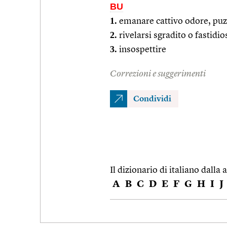
BU
1.
emanare cattivo odore, puz
2.
rivelarsi sgradito o fastidio
3.
insospettire
Correzioni e suggerimenti
Condividi
Il dizionario di italiano dalla a
A
B
C
D
E
F
G
H
I
J