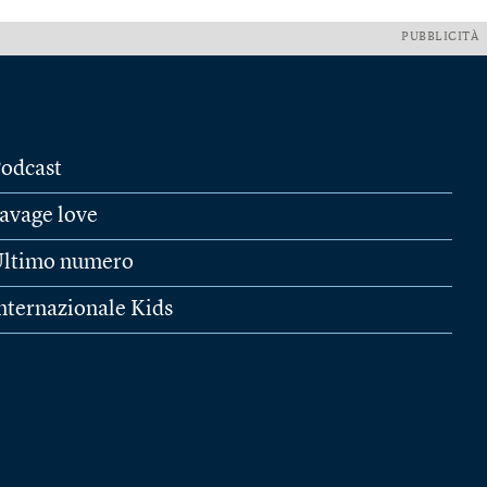
PUBBLICITÀ
odcast
avage love
ltimo numero
nternazionale Kids