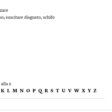
zare
so; suscitare disgusto, schifo
 alla z
K
L
M
N
O
P
Q
R
S
T
U
V
W
X
Y
Z