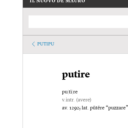
IL NUOVO DE MAURO
PUTIPU
putire
pu
|
tì
|
re
v.intr. (avere)
av. 1292; lat. pūtēre “puzzare”