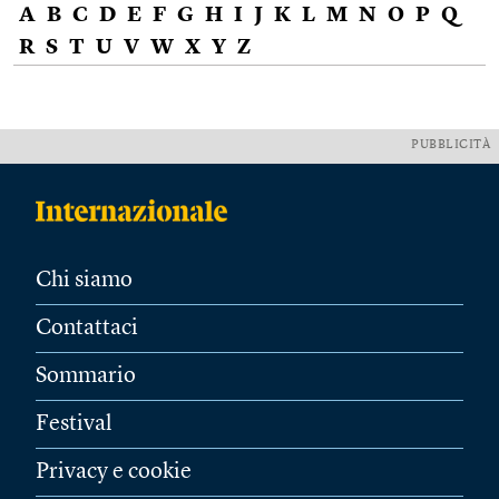
A
B
C
D
E
F
G
H
I
J
K
L
M
N
O
P
Q
R
S
T
U
V
W
X
Y
Z
PUBBLICITÀ
Chi siamo
Contattaci
Sommario
Festival
Privacy e cookie