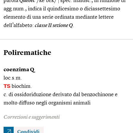
parola
Quebec
/ke’bɛk/
|
spec. maiusc., in funzione di
agg.num., indica il quindicesimo o diciassettesimo
elemento di una serie ordinata mediante lettere
dell’alfabeto:
classe II sezione Q
.
Polirematiche
coenzima Q
loc.s.m.
TS
biochim.
c. di ossidoriduzione derivato dal benzochinone e
molto diffuso negli organismi animali
Correzioni e suggerimenti
Condividi