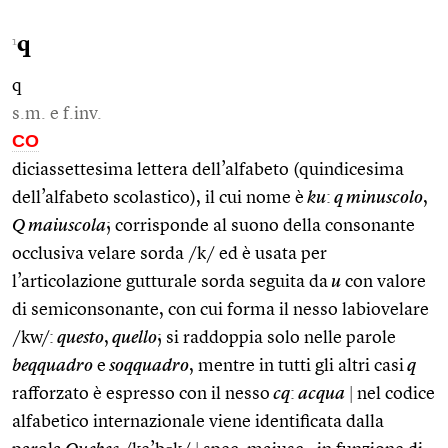
q
1
q
s.m. e f.inv.
CO
diciassettesima lettera dell’alfabeto (quindicesima
dell’alfabeto scolastico), il cui nome è
ku
:
q minuscolo
,
Q maiuscola
; corrisponde al suono della consonante
occlusiva velare sorda /k/ ed è usata per
l’articolazione gutturale sorda seguita da
u
con valore
di semiconsonante, con cui forma il nesso labiovelare
/kw/:
questo
,
quello
; si raddoppia solo nelle parole
beqquadro
e
soqquadro
, mentre in tutti gli altri casi
q
rafforzato è espresso con il nesso
cq
:
acqua
|
nel codice
alfabetico internazionale viene identificata dalla