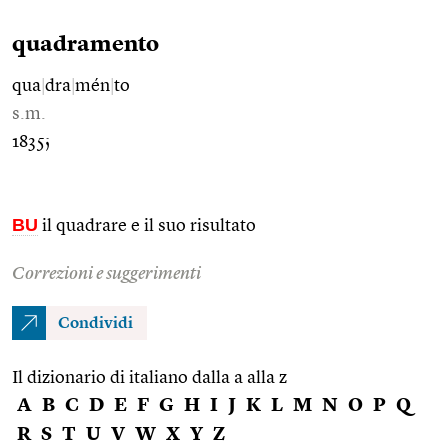
quadramento
qua
|
dra
|
mén
|
to
s.m.
1835;
BU
il quadrare e il suo risultato
Correzioni e suggerimenti
Condividi
Il dizionario di italiano dalla a alla z
A
B
C
D
E
F
G
H
I
J
K
L
M
N
O
P
Q
R
S
T
U
V
W
X
Y
Z