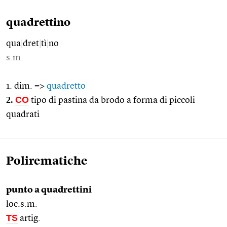
quadrettino
qua
|
dret
|
tì
|
no
s.m.
1. dim. =>
quadretto
2.
CO
tipo di pastina da brodo a forma di piccoli
quadrati
Polirematiche
punto a quadrettini
loc.s.m.
TS
artig.