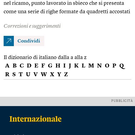
nel ricamo, punto lavorato in sbieco che si presenta
come una serie di righe formate da quadretti accostati
Correzioni e suggerimenti
Condividi
Il dizionario di italiano dalla a alla z
A
B
C
D
E
F
G
H
I
J
K
L
M
N
O
P
Q
R
S
T
U
V
W
X
Y
Z
PUBBLICITÀ