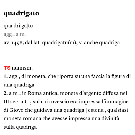
quadrigato
qua
|
dri
|
gà
|
to
agg., s.m.
av. 1498; dal lat. quadrigātu(m), v. anche quadriga.
TS
numism.
1.
agg., di moneta, che riporta su una faccia la figura di
una quadriga
2.
s.m., in Roma antica, moneta d’argento diffusa nel
III sec. a.C., sul cui rovescio era impressa l’immagine
di Giove che guidava una quadriga
|
estens., qualsiasi
moneta romana che avesse impressa una divinità
sulla quadriga