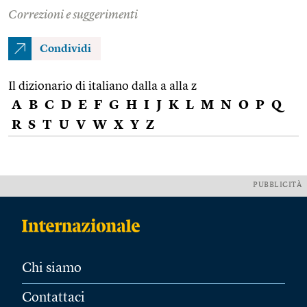
Correzioni e suggerimenti
Condividi
Il dizionario di italiano dalla a alla z
A
B
C
D
E
F
G
H
I
J
K
L
M
N
O
P
Q
R
S
T
U
V
W
X
Y
Z
PUBBLICITÀ
Chi siamo
Contattaci