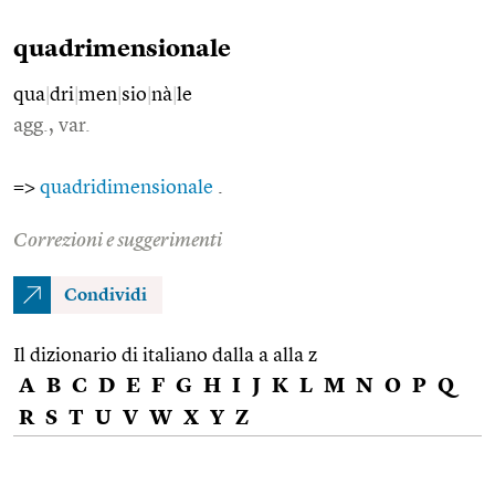
quadrimensionale
qua
|
dri
|
men
|
sio
|
nà
|
le
agg., var.
=>
quadridimensionale
.
Correzioni e suggerimenti
Condividi
Il dizionario di italiano dalla a alla z
A
B
C
D
E
F
G
H
I
J
K
L
M
N
O
P
Q
R
S
T
U
V
W
X
Y
Z