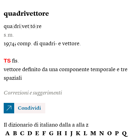
quadrivettore
qua
|
dri
|
vet
|
tó
|
re
s.m.
1974; comp. di quadri- e vettore.
TS
fis.
vettore definito da una componente temporale e tre
spaziali
Correzioni e suggerimenti
Condividi
Il dizionario di italiano dalla a alla z
A
B
C
D
E
F
G
H
I
J
K
L
M
N
O
P
Q