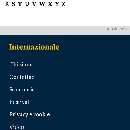
R
S
T
U
V
W
X
Y
Z
PUBBLICITÀ
Chi siamo
Contattaci
Sommario
Festival
Privacy e cookie
Video