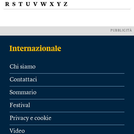
R
S
T
U
V
W
X
Y
Z
PUBBLICITÀ
Chi siamo
Contattaci
Sommario
Festival
Privacy e cookie
Video