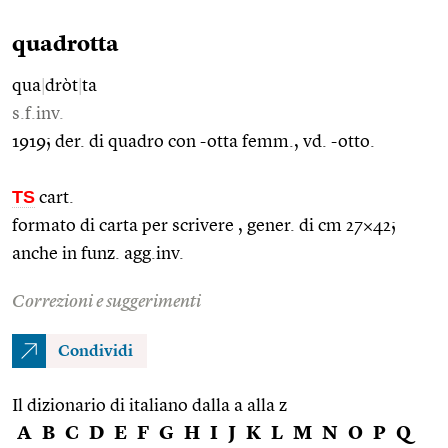
quadrotta
qua
|
dròt
|
ta
s.f.inv.
1919; der. di quadro con -otta femm., vd. -otto.
TS
cart.
formato di carta per scrivere , gener. di cm 27×42;
anche in funz. agg.inv.
Correzioni e suggerimenti
Condividi
Il dizionario di italiano dalla a alla z
A
B
C
D
E
F
G
H
I
J
K
L
M
N
O
P
Q