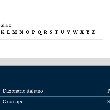
 alla z
K
L
M
N
O
P
Q
R
S
T
U
V
W
X
Y
Z
Dizionario italiano
P
Oroscopo
S