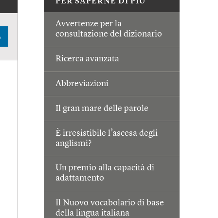
PER SAPERNE DI PIÙ
Avvertenze per la
consultazione del dizionario
A
Ricerca avanzata
Abbreviazioni
Il gran mare delle parole
È irresistibile l’ascesa degli
anglismi?
Un premio alla capacità di
adattamento
Il Nuovo vocabolario di base
della lingua italiana