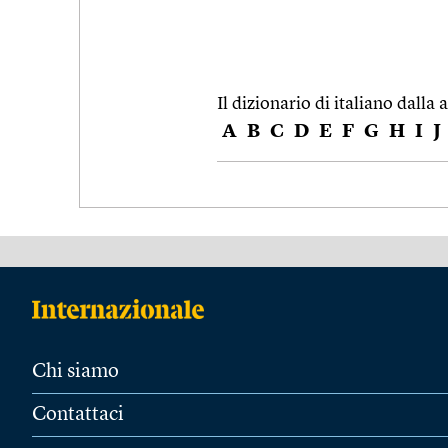
Il dizionario di italiano dalla a
A
B
C
D
E
F
G
H
I
J
Chi siamo
Contattaci