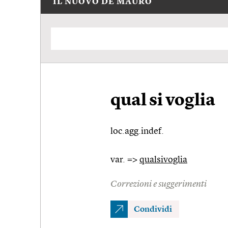
IL NUOVO DE MAURO
qual si voglia
loc.agg.indef.
var. =>
qualsivoglia
Correzioni e suggerimenti
Condividi