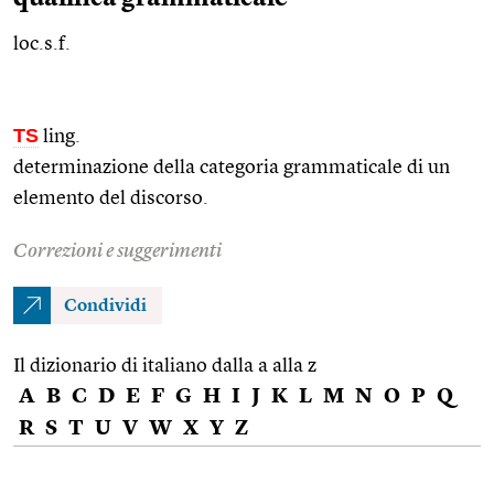
loc.s.f.
TS
ling.
determinazione della categoria grammaticale di un
elemento del discorso.
Correzioni e suggerimenti
Condividi
Il dizionario di italiano dalla a alla z
A
B
C
D
E
F
G
H
I
J
K
L
M
N
O
P
Q
R
S
T
U
V
W
X
Y
Z