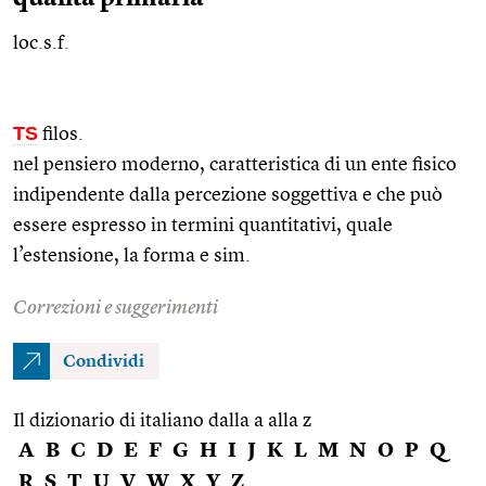
loc.s.f.
TS
filos.
nel pensiero moderno, caratteristica di un ente fisico
indipendente dalla percezione soggettiva e che può
essere espresso in termini quantitativi, quale
l’estensione, la forma e
sim.
Correzioni e suggerimenti
Condividi
Il dizionario di italiano dalla a alla z
A
B
C
D
E
F
G
H
I
J
K
L
M
N
O
P
Q
R
S
T
U
V
W
X
Y
Z