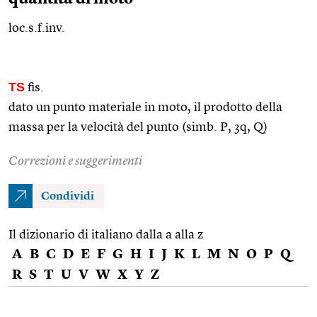
loc.s.f.inv.
TS
fis.
dato un punto materiale in moto, il prodotto della
massa per la velocità del punto (simb. P, 3q, Q)
Correzioni e suggerimenti
Condividi
Il dizionario di italiano dalla a alla z
A
B
C
D
E
F
G
H
I
J
K
L
M
N
O
P
Q
R
S
T
U
V
W
X
Y
Z