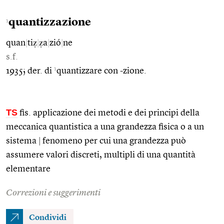
quantizzazione
1
quan
|
tiẓ
|
ẓa
|
zió
|
ne
s.f.
1
1935; der. di
quantizzare con -zione.
TS
fis. applicazione dei metodi e dei principi della
meccanica quantistica a una grandezza fisica o a un
sistema
|
fenomeno per cui una grandezza può
assumere valori discreti, multipli di una quantità
elementare
Correzioni e suggerimenti
Condividi