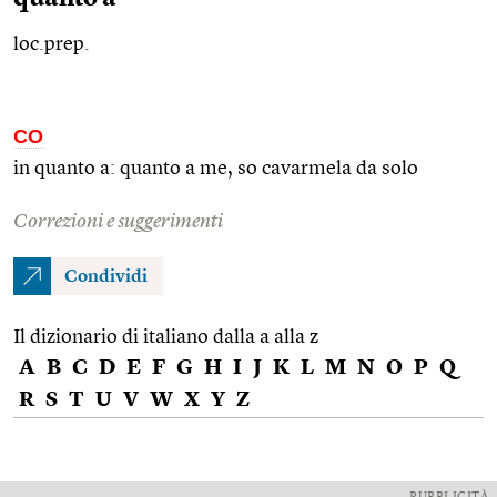
loc.prep.
CO
in quanto a: quanto a me, so cavarmela da solo
Correzioni e suggerimenti
Condividi
Il dizionario di italiano dalla a alla z
A
B
C
D
E
F
G
H
I
J
K
L
M
N
O
P
Q
R
S
T
U
V
W
X
Y
Z