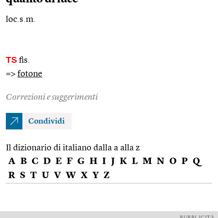
loc.s.m.
TS
fis.
=>
fotone
Correzioni e suggerimenti
Condividi
Il dizionario di italiano dalla a alla z
A
B
C
D
E
F
G
H
I
J
K
L
M
N
O
P
Q
R
S
T
U
V
W
X
Y
Z