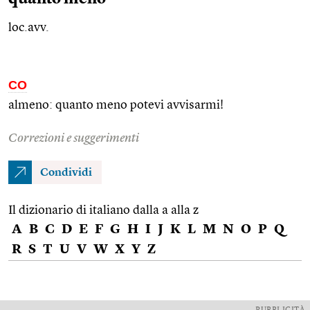
loc.avv.
CO
almeno: quanto meno potevi avvisarmi!
Correzioni e suggerimenti
Condividi
Il dizionario di italiano dalla a alla z
A
B
C
D
E
F
G
H
I
J
K
L
M
N
O
P
Q
R
S
T
U
V
W
X
Y
Z