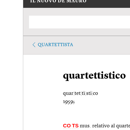
IL NUOVO DE MAURO
QUARTETTISTA
quartettistico
quar
|
tet
|
tì
|
sti
|
co
1959;
CO
TS
mus. relativo al quart