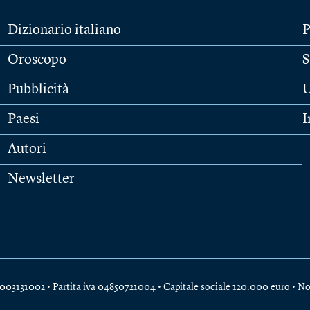
Dizionario italiano
P
Oroscopo
S
Pubblicità
U
Paesi
I
Autori
Newsletter
e 04003131002 • Partita iva 04850721004 • Capitale sociale 120.000 euro •
No