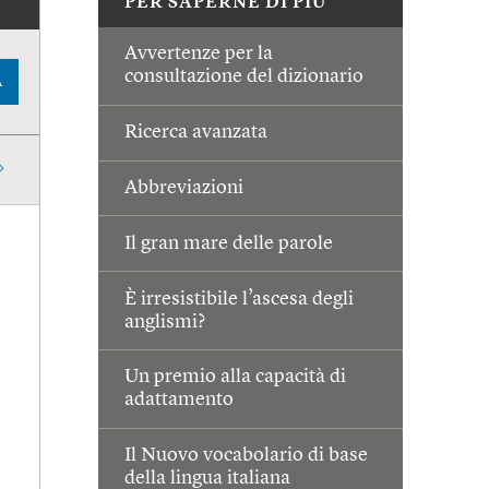
PER SAPERNE DI PIÙ
Avvertenze per la
consultazione del dizionario
A
Ricerca avanzata
Abbreviazioni
Il gran mare delle parole
È irresistibile l’ascesa degli
anglismi?
Un premio alla capacità di
adattamento
Il Nuovo vocabolario di base
della lingua italiana