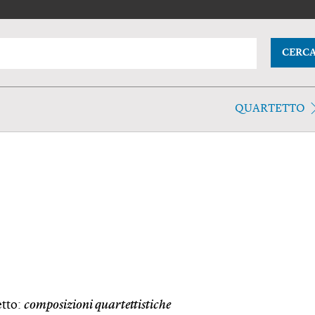
CERC
QUARTETTO
etto:
composizioni quartettistiche