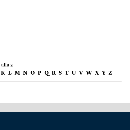
 alla z
K
L
M
N
O
P
Q
R
S
T
U
V
W
X
Y
Z