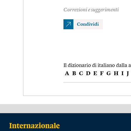
Correzioni e suggerimenti
Condividi
Il dizionario di italiano dalla a
A
B
C
D
E
F
G
H
I
J