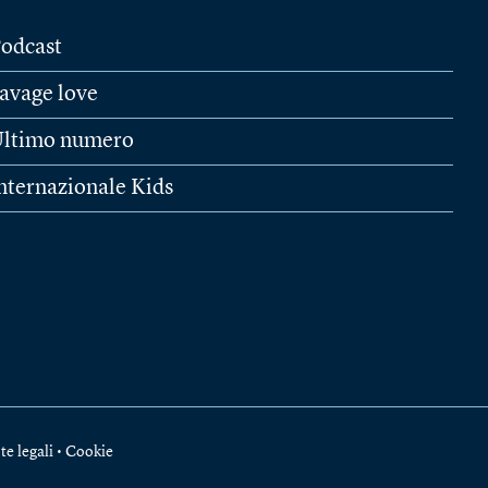
odcast
avage love
ltimo numero
nternazionale Kids
te legali
•
Cookie