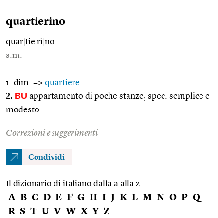
quartierino
quar
|
tie
|
rì
|
no
s.m.
1. dim. =>
quartiere
2.
BU
appartamento di poche stanze, spec. semplice e
modesto
Correzioni e suggerimenti
Condividi
Il dizionario di italiano dalla a alla z
A
B
C
D
E
F
G
H
I
J
K
L
M
N
O
P
Q
R
S
T
U
V
W
X
Y
Z