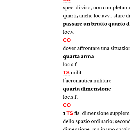
spec. di viso, non completamen
quarti; anche loc.avv.: stare di
passare un brutto quarto d
loc.v.
CO
dover affrontare una situazio
quarta arma
loc.s.f.
TS
milit.
l'aeronautica militare
quarta dimensione
loc.s.f.
CO
TS
1
fis. dimensione suppleme
dello spazio ordinario; secondo
dimensione, ma in uno spazio 