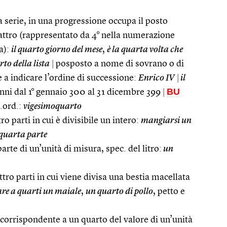
 serie, in una progressione occupa il posto
ttro (rappresentato da 4° nella numerazione
a):
il quarto giorno del mese
,
è la quarta volta che
rto della lista
|
posposto a nome di sovrano o di
 a indicare l’ordine di successione:
Enrico IV
|
il
BU
 anni dal 1° gennaio 300 al 31 dicembre 399
|
.ord.:
vigesimoquarto
o parti in cui è divisibile un intero:
mangiarsi un
 quarta parte
arte di un’unità di misura, spec. del litro:
un
tro parti in cui viene divisa una bestia macellata
are a quarti un maiale
,
un quarto di pollo
, petto e
rrispondente a un quarto del valore di un’unità