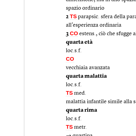
spazio ordinario
TS
2
parapsic. sfera della pa
all'esperienza ordinaria
CO
3
estens., ciò che sfugge
quarta età
loc.s.f.
CO
vecchiaia avanzata
quarta malattia
loc.s.f.
TS
med.
malattia infantile simile alla
quarta rima
loc.s.f.
TS
metr.
→ quartina