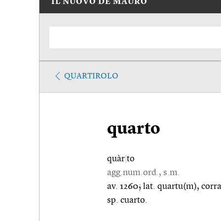
IL NUOVO DE MAURO
QUARTIROLO
quarto
quàr
|
to
agg.num.ord., s.m.
av. 1260; lat. quartu(m), corra
sp. cuarto.