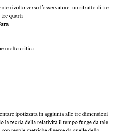
te rivolto verso l’osservatore: un ritratto di tre
 tre quarti
’ora
ne molto critica
ntare ipotizzata in aggiunta alle tre dimensioni
 la teoria della relatività il tempo funge da tale
con regole metriche diverse da quelle dello