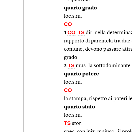
quarto grado
loc.s.m.
CO
CO
TS
1
dir. nella determinaz
rapporto di parentela tra due 
comune, devono passare attrav
grado
TS
2
mus. la sottodominante 
quarto potere
loc.s.m.
CO
la stampa, rispetto ai poteri l
quarto stato
loc.s.m.
TS
stor.
spec. con iniz. maiusc., il pro