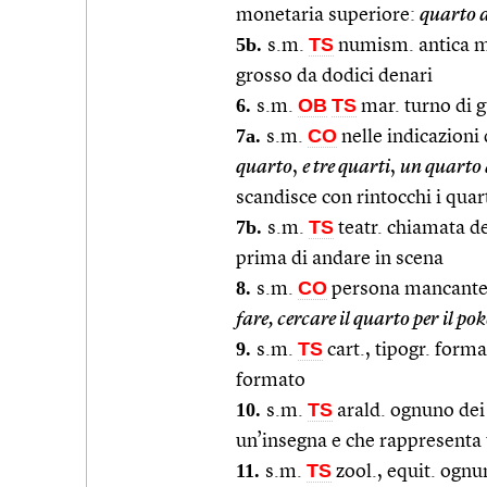
monetaria superiore:
quarto 
5b.
TS
s.m.
numism. antica m
grosso da dodici denari
6.
OB
TS
s.m.
mar. turno di g
7a.
CO
s.m.
nelle indicazioni 
quarto
,
e tre quarti
,
un quarto 
scandisce con rintocchi i quar
7b.
TS
s.m.
teatr. chiamata del
prima di andare in scena
8.
CO
s.m.
persona mancante i
fare, cercare il quarto per il pok
9.
TS
s.m.
cart., tipogr. form
formato
10.
TS
s.m.
arald. ognuno dei 
un’insegna e che rappresenta
11.
TS
s.m.
zool., equit. ognu