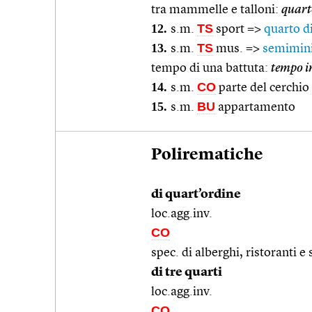
tra mammelle e talloni:
quart
12.
TS
s.m.
sport =>
quarto di
13.
TS
s.m.
mus. =>
semimi
tempo di una battuta:
tempo in
14.
CO
s.m.
parte del cerchio d
15.
BU
s.m.
appartamento
Polirematiche
di quart’ordine
loc.agg.inv.
CO
spec. di alberghi, ristoranti 
di tre quarti
loc.agg.inv.
CO