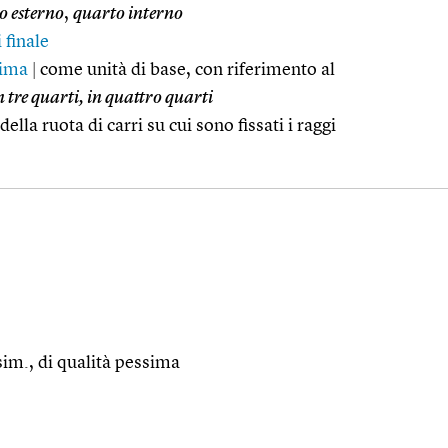
o esterno
,
quarto interno
 finale
nima
|
come unità di base, con riferimento al
 tre quarti, in quattro quarti
ella ruota di carri su cui sono fissati i raggi
e sim., di qualità pessima