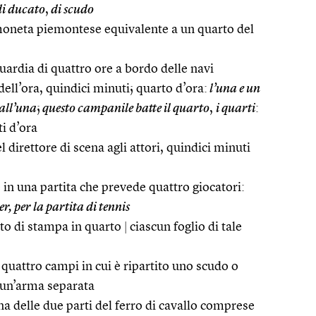
di ducato
,
di scudo
oneta piemontese equivalente a un quarto del
uardia di quattro ore a bordo delle navi
dell’ora, quindici minuti; quarto d’ora:
l’una e un
all’una
;
questo campanile batte il quarto
,
i quarti
:
ti d’ora
 direttore di scena agli attori, quindici minuti
n una partita che prevede quattro giocatori:
er, per la partita di tennis
ato di stampa in quarto
|
ciascun foglio di tale
quattro campi in cui è ripartito uno scudo o
 un’arma separata
na delle due parti del ferro di cavallo comprese