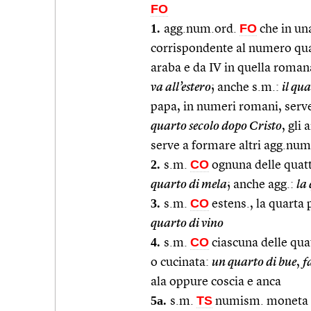
FO
1.
FO
agg.num.ord.
che in una
corrispondente al numero qua
araba e da IV in quella roman
va all’estero
; anche s.m.:
il qua
papa, in numeri romani, serve
quarto secolo dopo Cristo
, gli
serve a formare altri agg.num
2.
CO
s.m.
ognuna delle quattr
quarto di mela
; anche agg.:
la
3.
CO
s.m.
estens., la quarta p
quarto di vino
4.
CO
s.m.
ciascuna delle quat
o cucinata:
un quarto di bue
,
f
ala oppure coscia e anca
5a.
TS
s.m.
numism. moneta co