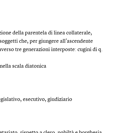
ione della parentela di linea collaterale,
soggetti che, per giungere all'ascendente
erso tre generazioni interposte: cugini di q.
nella scala diatonica
egislativo, esecutivo, giudiziario
letariato, rispetto a clero, nobiltà e borghesia