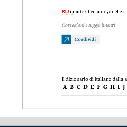
BU
quattordicesimo; anche s
Correzioni e suggerimenti
Condividi
Il dizionario di italiano dalla a
A
B
C
D
E
F
G
H
I
J