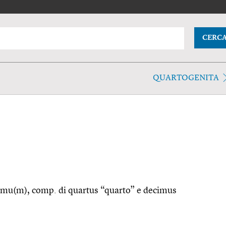
CERC
QUARTOGENITA
cĭmu(m), comp. di quartus “quarto” e decimus