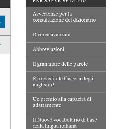
PER SAPERNE DI PIÙ
Avvertenze per la
consultazione del dizionario
A
Ricerca avanzata
Abbreviazioni
Il gran mare delle parole
È irresistibile l’ascesa degli
anglismi?
Un premio alla capacità di
adattamento
Il Nuovo vocabolario di base
della lingua italiana