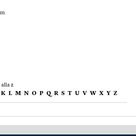
.m.
 alla z
K
L
M
N
O
P
Q
R
S
T
U
V
W
X
Y
Z