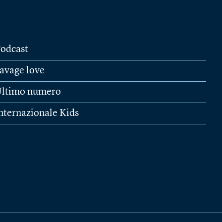
odcast
avage love
ltimo numero
nternazionale Kids