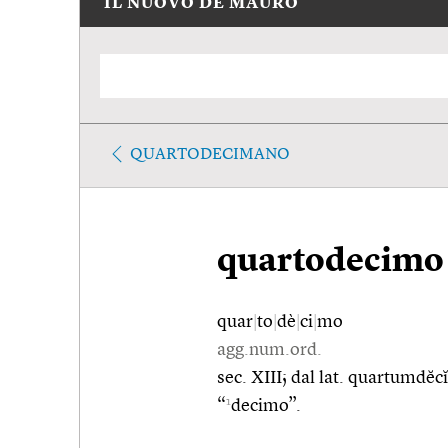
IL NUOVO DE MAURO
QUARTODECIMANO
quartodecimo
quar
|
to
|
dè
|
ci
|
mo
agg.num.ord.
sec. XIII; dal lat. quartumdĕ
1
“
decimo”.