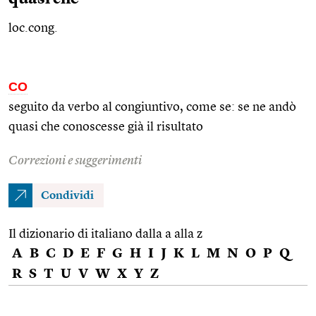
loc.cong.
CO
seguito da verbo al congiuntivo, come se: se ne andò
quasi che conoscesse già il risultato
Correzioni e suggerimenti
Condividi
Il dizionario di italiano dalla a alla z
A
B
C
D
E
F
G
H
I
J
K
L
M
N
O
P
Q
R
S
T
U
V
W
X
Y
Z