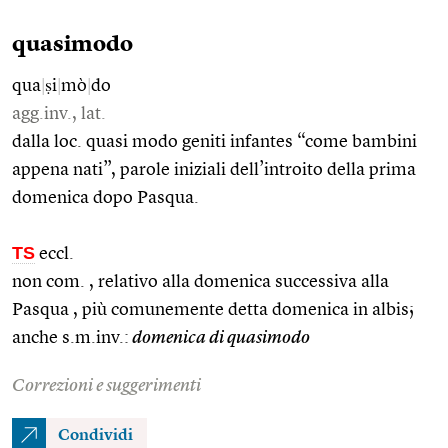
quasimodo
qua
|
ṣi
|
mò
|
do
agg.inv., lat.
dalla loc. quasi modo geniti infantes “come bambini
appena nati”, parole iniziali dell’introito della prima
domenica dopo Pasqua.
TS
eccl.
non com. , relativo alla domenica successiva alla
Pasqua , più comunemente detta domenica in albis;
anche s.m.inv.:
domenica di quasimodo
Correzioni e suggerimenti
Condividi