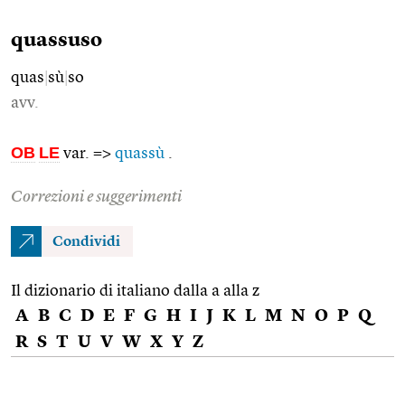
quassuso
quas
|
sù
|
so
avv.
OB
LE
var. =>
quassù
.
Correzioni e suggerimenti
Condividi
Il dizionario di italiano dalla a alla z
A
B
C
D
E
F
G
H
I
J
K
L
M
N
O
P
Q
R
S
T
U
V
W
X
Y
Z