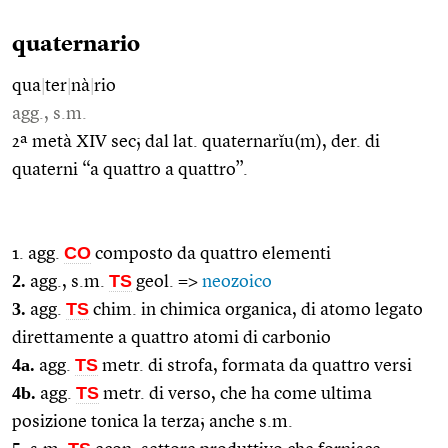
quaternario
qua
|
ter
|
nà
|
rio
agg., s.m.
2ª metà XIV sec; dal lat. quaternarĭu(m), der. di
quaterni “a quattro a quattro”.
CO
1. agg.
composto da quattro elementi
2.
TS
agg., s.m.
geol. =>
neozoico
3.
TS
agg.
chim. in chimica organica, di atomo legato
direttamente a quattro atomi di carbonio
4a.
TS
agg.
metr. di strofa, formata da quattro versi
4b.
TS
agg.
metr. di verso, che ha come ultima
posizione tonica la terza; anche s.m.