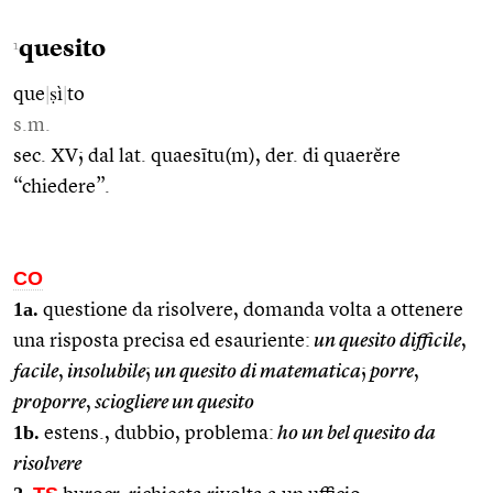
quesito
1
que
|
ṣì
|
to
s.m.
sec. XV; dal lat. quaesītu(m), der. di quaerĕre
“chiedere”.
CO
1a.
questione da risolvere, domanda volta a ottenere
una risposta precisa ed esauriente:
un quesito difficile
,
facile
,
insolubile
;
un quesito di matematica
;
porre
,
proporre
,
sciogliere un quesito
1b.
estens., dubbio, problema:
ho un bel quesito da
risolvere