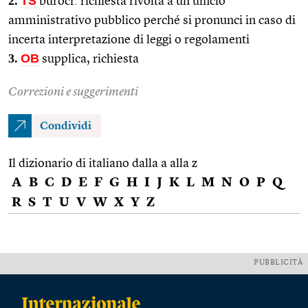
2.
TS
burocr. richiesta rivolta a un ufficio
amministrativo pubblico perché si pronunci in caso di
incerta interpretazione di leggi o regolamenti
3.
OB
supplica, richiesta
Correzioni e suggerimenti
Condividi
Il dizionario di italiano dalla a alla z
A
B
C
D
E
F
G
H
I
J
K
L
M
N
O
P
Q
R
S
T
U
V
W
X
Y
Z
PUBBLICITÀ