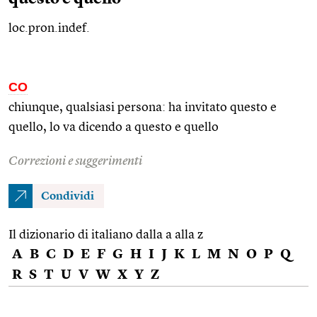
loc.pron.indef.
CO
chiunque, qualsiasi persona: ha invitato questo e
quello, lo va dicendo a questo e quello
Correzioni e suggerimenti
Condividi
Il dizionario di italiano dalla a alla z
A
B
C
D
E
F
G
H
I
J
K
L
M
N
O
P
Q
R
S
T
U
V
W
X
Y
Z