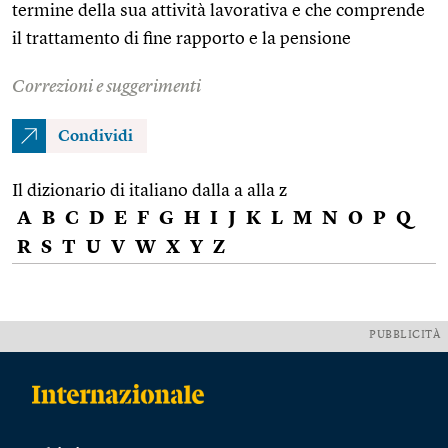
termine della sua attività lavorativa e che comprende
il trattamento di fine rapporto e la pensione
Correzioni e suggerimenti
Condividi
Il dizionario di italiano dalla a alla z
A
B
C
D
E
F
G
H
I
J
K
L
M
N
O
P
Q
R
S
T
U
V
W
X
Y
Z
PUBBLICITÀ