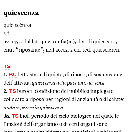
quiescenza
quie
|
scèn
|
za
s.f.
av. 1455; dal lat. quiescentĭa(m), der. di quiescens, -
entis “riposante”; nell’accez. 2 cfr. ted. quiescieren.
TS
1.
BU
lett., stato di quiete, di riposo, di sospensione
dell’attività:
quiescenza delle passioni
,
dei sensi
2.
TS
burocr. condizione del pubblico impiegato
collocato a riposo per ragioni di anzianità o di salute:
andare
,
essere in quiescenza
3a.
TS
biol. periodo del ciclo biologico nel quale le
funzioni dell’organismo o di certi organi sono