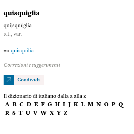
quisquiglia
qui
|
squì
|
glia
s.f., var.
=>
quisquilia
.
Correzioni e suggerimenti
Condividi
Il dizionario di italiano dalla a alla z
A
B
C
D
E
F
G
H
I
J
K
L
M
N
O
P
Q
R
S
T
U
V
W
X
Y
Z