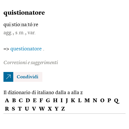
quistionatore
qui
|
stio
|
na
|
tó
|
re
agg., s.m., var.
=>
questionatore
.
Correzioni e suggerimenti
Condividi
Il dizionario di italiano dalla a alla z
A
B
C
D
E
F
G
H
I
J
K
L
M
N
O
P
Q
R
S
T
U
V
W
X
Y
Z