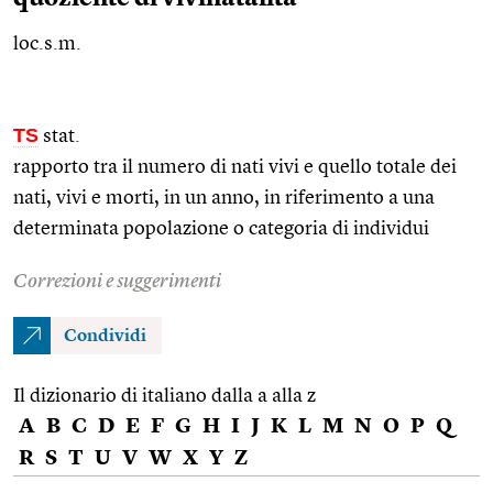
loc.s.m.
TS
stat.
rapporto tra il numero di nati vivi e quello totale dei
nati, vivi e morti, in un anno, in riferimento a una
determinata popolazione o categoria di individui
Correzioni e suggerimenti
Condividi
Il dizionario di italiano dalla a alla z
A
B
C
D
E
F
G
H
I
J
K
L
M
N
O
P
Q
R
S
T
U
V
W
X
Y
Z