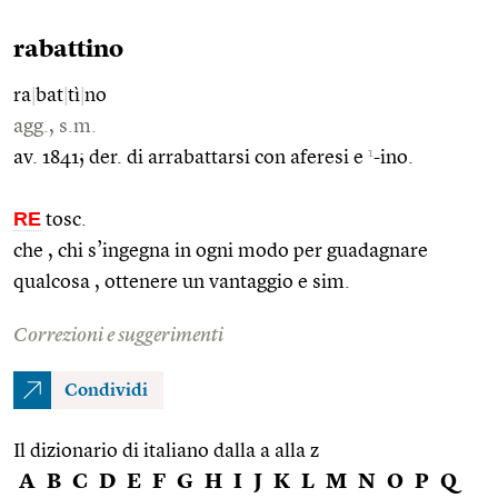
rabattino
ra
|
bat
|
tì
|
no
agg., s.m.
1
av. 1841; der. di arrabattarsi con aferesi e
-ino.
RE
tosc.
che , chi s’ingegna in ogni modo per guadagnare
qualcosa , ottenere un vantaggio e sim.
Correzioni e suggerimenti
Condividi
Il dizionario di italiano dalla a alla z
A
B
C
D
E
F
G
H
I
J
K
L
M
N
O
P
Q