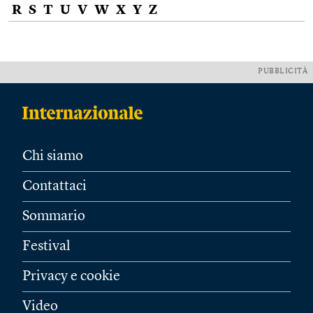
R
S
T
U
V
W
X
Y
Z
PUBBLICITÀ
Chi siamo
Contattaci
Sommario
Festival
Privacy e cookie
Video